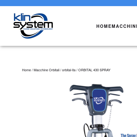
Skip to main content
HOME
MACCHIN
Home
/
Macchine Orbitali
/
orbital-ita
/ ORBITAL 430 SPRAY