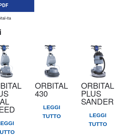
PDF
ital-ita
i
BITAL
ORBITAL
ORBITAL
US
430
PLUS
AL
SANDER
EED
LEGGI
LEGGI
TUTTO
LEGGI
TUTTO
UTTO