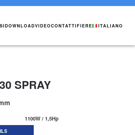
SI
DOWNLOAD
VIDEO
CONTATTI
FIERE
ITALIANO
430 SPRAY
0mm
1100W / 1,5Hp
ILS