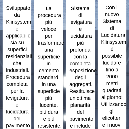
Con il
Sviluppato
La
Sistema
nuovo
da
procedura
di
Sistema
Klinsystem
più
levigatura
di
e
veloce
e
Lucidatura
applicabile
per
lucidatura
Klinsystem
sia su
trasformare
più
è
superfici
una
profonda
possibile
residenziali
superficie
con la
lucidare
che
in
completa
fino a
industriali.
cemento
esposizione
2000
Procedura
standard,
degli
metri
completa
in una
aggregati.
quadrati
per la
superficie
Restituisce
al giorno!
levigatura
più
un’ottima
Utilizzando
e
lucente,
planarità
gli
lucidatura
più dura
del
elicotteri
del
e più
pavimento
e i nuovi
pavimento
resistente,
e include