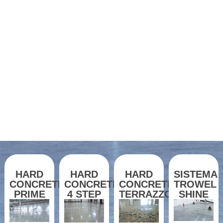
HARD
HARD
HARD
SISTEMA
CONCRETE
CONCRETE
CONCRETE
TROWEL
PRIME
4 STEP
TERRAZZO
SHINE