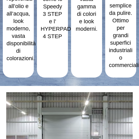
semplice
all’olio e
Speedy
gamma
da pulire.
all’acqua,
3 STEP
di colori
Ottimo
look
e l’
e look
per
moderno,
HYPERPAD
moderni.
grandi
vasta
4 STEP
superfici
disponibilità
industriali
di
o
colorazioni.
commerciali