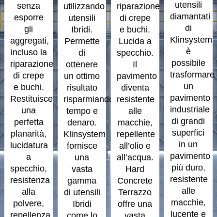
utensili
senza
utilizzando
riparazione
diamantati
esporre
utensili
di crepe
di
gli
Ibridi.
e buchi.
Klinsystem
aggregati,
Permette
Lucida a
è
incluso la
di
specchio.
possibile
riparazione
ottenere
Il
trasformare
di crepe
un ottimo
pavimento
un
e buchi.
risultato
diventa
pavimento
Restituisce
risparmiando
resistente
industriale
una
tempo e
alle
di grandi
perfetta
denaro.
macchie,
superfici
planarità,
Klinsystem
repellente
in un
lucidatura
fornisce
all’olio e
pavimento
a
una
all’acqua.
più duro,
specchio,
vasta
Hard
resistente
resistenza
gamma
Concrete
alle
alla
di utensili
Terrazzo
macchie,
polvere,
Ibridi
offre una
lucente e
repellenza
come lo
vasta