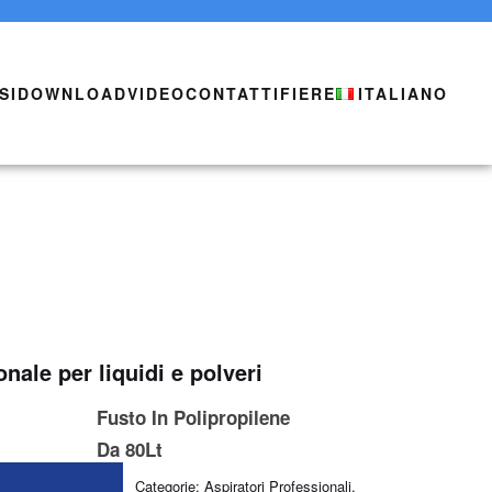
SI
DOWNLOAD
VIDEO
CONTATTI
FIERE
ITALIANO
nale per liquidi e polveri
Fusto In Polipropilene
Da 80Lt
Categorie:
Aspiratori Professionali
,