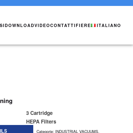
SI
DOWNLOAD
VIDEO
CONTATTI
FIERE
ITALIANO
aning
3 Cartridge
HEPA Filters
ILS
Categorie:
INDUSTRIAL VACUUMS
,