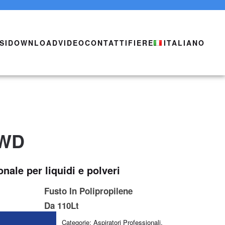
SI
DOWNLOAD
VIDEO
CONTATTI
FIERE
ITALIANO
 WD
nale per liquidi e polveri
Fusto In Polipropilene
Da 110Lt
Categorie:
Aspiratori Professionali
,