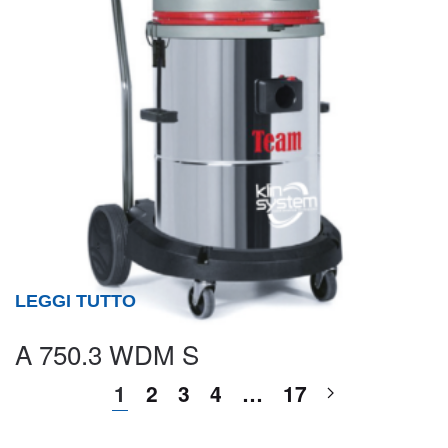
LEGGI TUTTO
A 750.3 WDM S
1
2
3
4
…
17